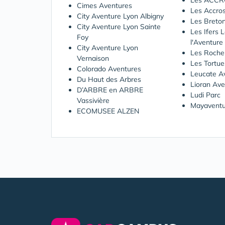
Les ACCR
Cimes Aventures
Les Accros
City Aventure Lyon Albigny
Les Breto
City Aventure Lyon Sainte
Les Ifers 
Foy
l'Aventure
City Aventure Lyon
Les Roche
Vernaison
Les Tortu
Colorado Aventures
Leucate A
Du Haut des Arbres
Lioran Ave
D’ARBRE en ARBRE
Ludi Parc
Vassivière
Mayaventu
ECOMUSEE ALZEN