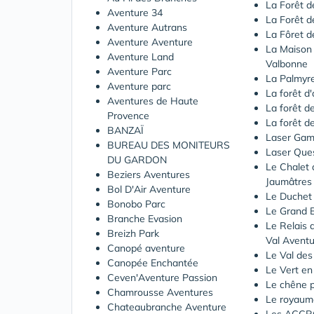
La Forêt d
Aventure 34
La Forêt d
Aventure Autrans
La Fôret d
Aventure Aventure
La Maison 
Aventure Land
Valbonne
Aventure Parc
La Palmyr
Aventure parc
La forêt d
Aventures de Haute
La forêt de
Provence
La forêt d
BANZAÏ
Laser Gam
BUREAU DES MONITEURS
Laser Que
DU GARDON
Le Chalet 
Beziers Aventures
Jaumâtres
Bol D'Air Aventure
Le Duchet
Bonobo Parc
Le Grand 
Branche Evasion
Le Relais 
Breizh Park
Val Avent
Canopé aventure
Le Val de
Canopée Enchantée
Le Vert en 
Ceven'Aventure Passion
Le chêne 
Chamrousse Aventures
Le royaum
Chateaubranche Aventure