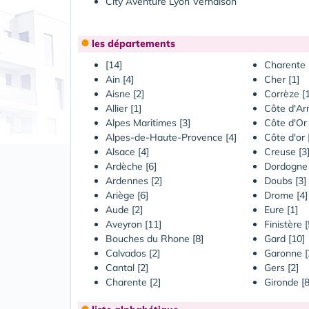
City Aventure Lyon Vernaison
les départements
[14]
Charente 
Ain [4]
Cher [1]
Aisne [2]
Corrèze [1
Allier [1]
Côte d'Ar
Alpes Maritimes [3]
Côte d'Or 
Alpes-de-Haute-Provence [4]
Côte d'or 
Alsace [4]
Creuse [3
Ardèche [6]
Dordogne 
Ardennes [2]
Doubs [3]
Ariège [6]
Drome [4]
Aude [2]
Eure [1]
Aveyron [11]
Finistère [
Bouches du Rhone [8]
Gard [10]
Calvados [2]
Garonne [
Cantal [2]
Gers [2]
Charente [2]
Gironde [8