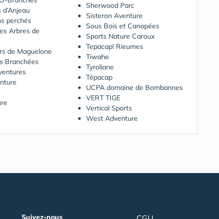
O-Branchés
Sherwood Parc
 d’Anjeau
Sisteron Aventure
ns perchés
Sous Bois et Canopées
Les Arbres de
Sports Nature Caroux
Tepacap! Rieumes
rs de Maguelone
Tiwahe
es Branchées
Tyroliane
ventures
Tépacap
nture
UCPA domaine de Bombannes
VERT TIGE
re
Vertical Sports
West Adventure
Suivez-nous
CGU