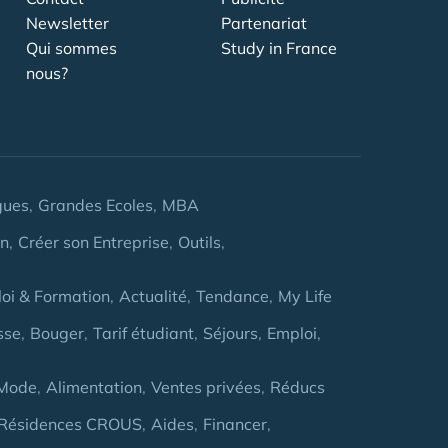
Newsletter
Partenariat
Qui sommes
Study in France
nous?
gues
Grandes Ecoles
MBA
on
Créer son Entreprise
Outils
oi & Formation
Actualité
Tendance
My Life
sse
Bouger
Tarif étudiant
Séjours
Emploi
Mode
Alimentation
Ventes privées
Réducs
Résidences CROUS
Aides
Financer