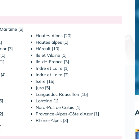
Maritime [6]
Hautes Alpes [20]
]
Hautes alpes [1]
mor [3]
Hérault [10]
[1]
Ile et Vilaine [1]
[1]
Ile-de-France [3]
]
Indre et Loire [1]
[4]
Indre et Loire [2]
Isère [16]
Jura [5]
Languedoc Roussillon [15]
5]
Lorraine [1]
Nord-Pas de Calais [1]
A
2]
Provence-Alpes-Côte d'Azur [1]
Rhône-Alpes [3]
]