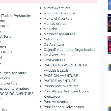
Mimat'Aventures
Montcalm Aventure
(Taden) Prestataire
Montciel Aventure
che
Montoz'arbres
’PARC
Méluzine
c
Métabief Aventures
et Terre
Natura parc
e
O2 Aventure
bres
Objectif Atlantique Organisation
FOREST
Oc Aventures
nd
Oc'Aventures
c
PARCOURS AVENTURE LA
VALLEE BLEUE
Rousses Aventure
PASSION AVENTURE
ations
PASTRÉ AVENTURE
rc aventure
Panda parc aventures
res aventure nature
Parc Alsace Aventure Col du
ARCOURS AVENTURE
Kreuzweg
R
Parc Amazonia
Parc Ecopark Adventures
rtical