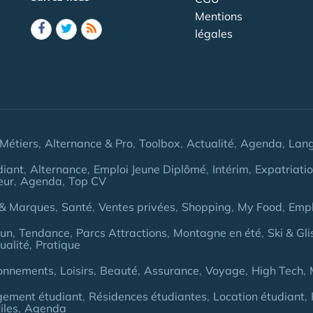
Mentions
légales
Métiers
Alternance & Pro
Toolbox
Actualité
Agenda
Lan
diant
Alternance
Emploi Jeune Diplômé
Intérim
Expatriati
eur
Agenda
Top CV
& Marques
Santé
Ventes privées
Shopping
My Food
Empl
Fun
Tendance
Parcs Attractions
Montagne en été
Ski & Gli
ualité
Pratique
onnements
Loisirs
Beauté
Assurance
Voyage
High Tech
gement étudiant
Résidences étudiantes
Location étudiant
iles
Agenda