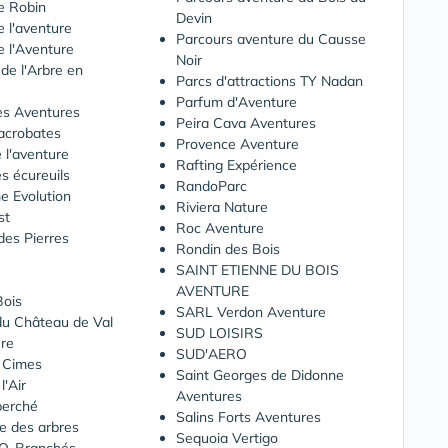
e Robin
Devin
e l'aventure
Parcours aventure du Causse
e l'Aventure
Noir
de l'Arbre en
Parcs d'attractions TY Nadan
Parfum d'Aventure
es Aventures
Peira Cava Aventures
'acrobates
Provence Aventure
 l'aventure
Rafting Expérience
es écureuils
RandoParc
e Evolution
Riviera Nature
st
Roc Aventure
des Pierres
Rondin des Bois
SAINT ETIENNE DU BOIS
AVENTURE
Bois
SARL Verdon Aventure
du Château de Val
SUD LOISIRS
ure
SUD'AERO
s Cimes
Saint Georges de Didonne
l'Air
Aventures
perché
Salins Forts Aventures
e des arbres
Sequoia Vertigo