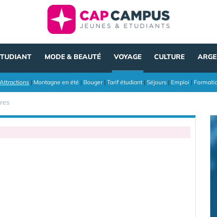
ÉTUDIANT
MODE & BEAUTÉ
VOYAGE
CULTURE
ARGE
Attractions
|
Montagne en été
|
Bouger
|
Tarif étudiant
|
Séjours
|
Emploi
|
Formati
res