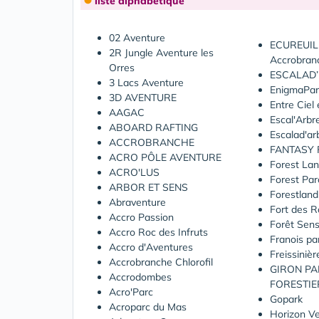
liste alphabétique
02 Aventure
ECUREUIL 
2R Jungle Aventure les
Accrobran
Orres
ESCALAD
3 Lacs Aventure
EnigmaPar
3D AVENTURE
Entre Ciel 
AAGAC
Escal'Arbr
ABOARD RAFTING
Escalad'ar
ACCROBRANCHE
FANTASY 
ACRO PÔLE AVENTURE
Forest La
ACRO'LUS
Forest Par
ARBOR ET SENS
Forestland
Abraventure
Fort des 
Accro Passion
Forêt Sens
Accro Roc des Infruts
Franois pa
Accro d'Aventures
Freissiniè
Accrobranche Chlorofil
GIRON P
Accrodombes
FORESTIE
Acro'Parc
Gopark
Acroparc du Mas
Horizon Ve