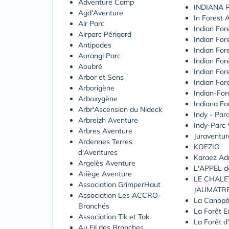
Adventure Camp
INDIANA 
Agd'Aventure
In Forest 
Air Parc
Indian For
Airparc Périgord
Indian For
Antipodes
Indian For
Aorangi Parc
Indian For
Aoubré
Indian For
Arbor et Sens
Indian For
Arborigène
Indian-For
Arboxygène
Indiana Fo
Arbr'Ascension du Nideck
Indy - Par
Arbreizh Aventure
Indy-Parc
Arbres Aventure
Juraventur
Ardennes Terres
KOEZIO
d'Aventures
Karaez Ad
Argelès Aventure
L'APPEL d
Ariège Aventure
LE CHALE
Association GrimperHaut
JAUMATR
Association Les ACCRO-
La Canop
Branchés
La Forêt 
Association Tik et Tak
La Forêt 
Au Fil des Branches