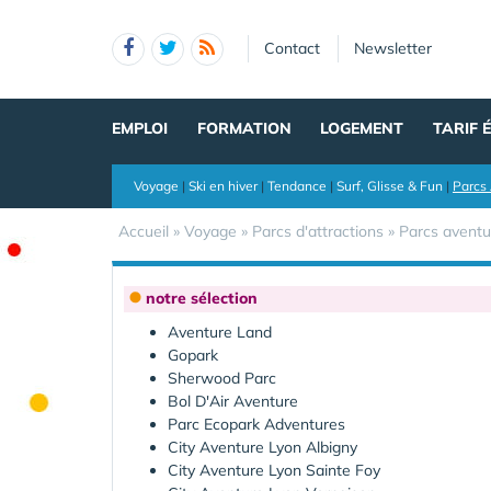
Panneau de gestion des cookies
Contact
Newsletter
EMPLOI
FORMATION
LOGEMENT
TARIF 
Voyage
|
Ski en hiver
|
Tendance
|
Surf, Glisse & Fun
|
Parcs 
Accueil
»
Voyage
»
Parcs d'attractions
»
Parcs aventu
notre sélection
Aventure Land
Gopark
Sherwood Parc
Bol D'Air Aventure
Parc Ecopark Adventures
City Aventure Lyon Albigny
City Aventure Lyon Sainte Foy