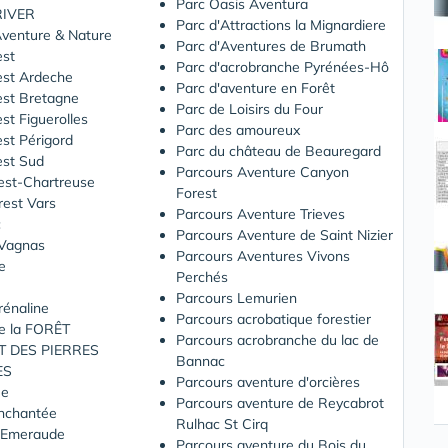
Parc Oasis Aventura
RIVER
Parc d'Attractions la Mignardiere
Aventure & Nature
Parc d'Aventures de Brumath
est
Parc d'acrobranche Pyrénées-Hô
est Ardeche
Parc d'aventure en Forêt
est Bretagne
Parc de Loisirs du Four
est Figuerolles
Parc des amoureux
est Périgord
Parc du château de Beauregard
est Sud
Parcours Aventure Canyon
est-Chartreuse
Forest
rest Vars
Parcours Aventure Trieves
c
Parcours Aventure de Saint Nizier
 Vagnas
Parcours Aventures Vivons
e
Perchés
Parcours Lemurien
rénaline
Parcours acrobatique forestier
e la FORÊT
Parcours acrobranche du lac de
T DES PIERRES
Bannac
ES
Parcours aventure d'orcières
ée
Parcours aventure de Reycabrot
Enchantée
Rulhac St Cirq
d'Emeraude
Parcours aventure du Bois du