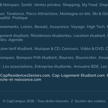
& Marques
Santé
Ventes privées
Shopping
My Food
Empl
Fun
Tendance
Parcs Attractions
Montagne en été
Ski & Gli
ualité
Pratique
onnements
Loisirs
Beauté
Assurance
Voyage
High Tech
gement étudiant
Résidences étudiantes
Location étudiant
iles
Agenda
ine tarif étudiant
Musique & CD
Concours
Vidéo & DVD
C
banques
Banques Prêt étudiant
Bourses
Boursicoter
Assu
r
Les associations
Entreprise étudiante
Annuaire BDE
Les
CapResidencesSeniors.com
Cap-Logement-Etudiant.com
eche-et-naissance.com
© CapCampus 2026 - Tous droits réservés. //
Gestion des cookies