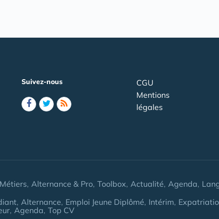
Suivez-nous
CGU
Mentions
légales
Métiers
Alternance & Pro
Toolbox
Actualité
Agenda
Lan
diant
Alternance
Emploi Jeune Diplômé
Intérim
Expatriati
eur
Agenda
Top CV