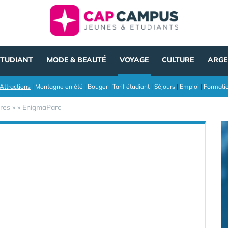
ÉTUDIANT
MODE & BEAUTÉ
VOYAGE
CULTURE
ARGE
Attractions
|
Montagne en été
|
Bouger
|
Tarif étudiant
|
Séjours
|
Emploi
|
Formati
res
»
»
EnigmaParc