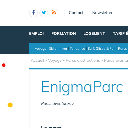
Panneau de gestion des cookies
Contact
Newsletter
EMPLOI
FORMATION
LOGEMENT
TARIF 
Voyage
|
Ski en hiver
|
Tendance
|
Surf, Glisse & Fun
|
Parcs 
Accueil
»
Voyage
»
Parcs d'attractions
»
Parcs aventu
EnigmaParc
Parcs aventures >
Le parc