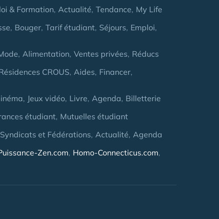
oi & Formation
Actualité
Tendance
My Life
sse
Bouger
Tarif étudiant
Séjours
Emploi
Mode
Alimentation
Ventes privées
Réducs
Résidences CROUS
Aides
Financer
inéma
Jeux vidéo
Livre
Agenda
Billetterie
rances étudiant
Mutuelles étudiant
 Syndicats et Fédérations
Actualité
Agenda
Puissance-Zen.com
Homo-Connecticus.com