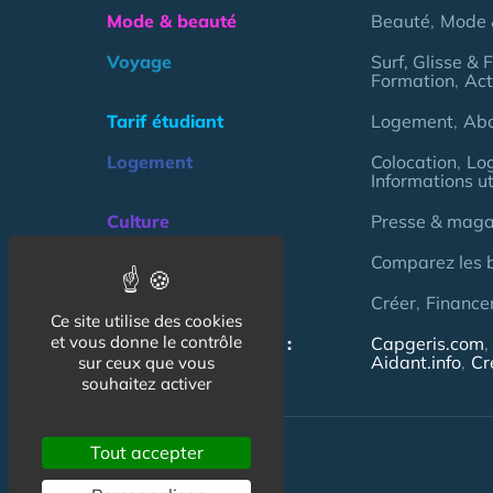
Mode & beauté
Beauté
Mode 
Voyage
Surf, Glisse & 
Formation
Act
Tarif étudiant
Logement
Ab
Logement
Colocation
Lo
Informations ut
Culture
Presse & magaz
Argent
Comparez les 
Association
Créer
Finance
Ce site utilise des cookies
et vous donne le contrôle
NOS AUTRES SITES :
Capgeris.com
Aidant.info
Cr
sur ceux que vous
souhaitez activer
Tout accepter