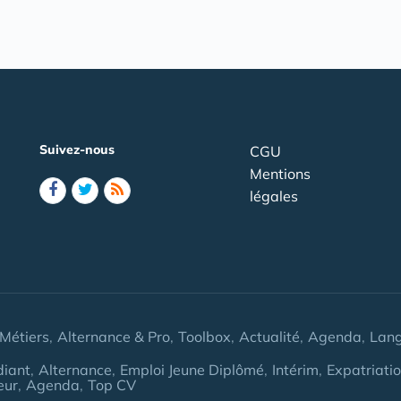
Suivez-nous
CGU
Mentions
légales
Métiers
Alternance & Pro
Toolbox
Actualité
Agenda
Lan
diant
Alternance
Emploi Jeune Diplômé
Intérim
Expatriati
eur
Agenda
Top CV