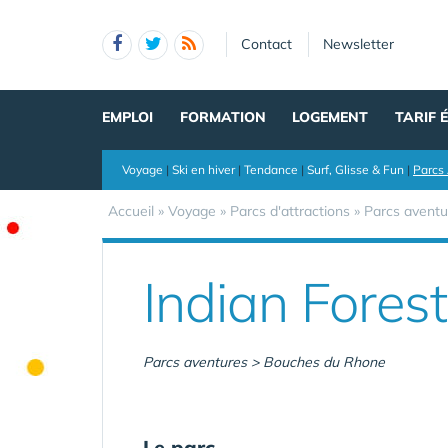
Panneau de gestion des cookies
Contact
Newsletter
EMPLOI
FORMATION
LOGEMENT
TARIF 
Voyage
|
Ski en hiver
|
Tendance
|
Surf, Glisse & Fun
|
Parcs 
Accueil
»
Voyage
»
Parcs d'attractions
»
Parcs aventu
Indian Fores
Parcs aventures > Bouches du Rhone
Le parc