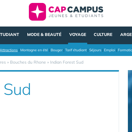
ÉTUDIANT
MODE & BEAUTÉ
VOYAGE
CULTURE
ARGE
Attractions
|
Montagne en été
|
Bouger
|
Tarif étudiant
|
Séjours
|
Emploi
|
Formati
res
»
Bouches du Rhone
»
Indian Forest Sud
t Sud