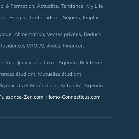
oi & Formation
Actualité
Tendance
My Life
sse
Bouger
Tarif étudiant
Séjours
Emploi
Mode
Alimentation
Ventes privées
Réducs
Résidences CROUS
Aides
Financer
inéma
Jeux vidéo
Livre
Agenda
Billetterie
rances étudiant
Mutuelles étudiant
 Syndicats et Fédérations
Actualité
Agenda
Puissance-Zen.com
Homo-Connecticus.com