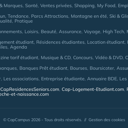
& Marques
Santé
Ventes privées
Shopping
My Food
Empl
Fun
Tendance
Parcs Attractions
Montagne en été
Ski & Gli
ualité
Pratique
onnements
Loisirs
Beauté
Assurance
Voyage
High Tech
gement étudiant
Résidences étudiantes
Location étudiant
iles
Agenda
ine tarif étudiant
Musique & CD
Concours
Vidéo & DVD
C
banques
Banques Prêt étudiant
Bourses
Boursicoter
Assu
r
Les associations
Entreprise étudiante
Annuaire BDE
Les
CapResidencesSeniors.com
Cap-Logement-Etudiant.com
eche-et-naissance.com
© CapCampus 2026 - Tous droits réservés. //
Gestion des cookies