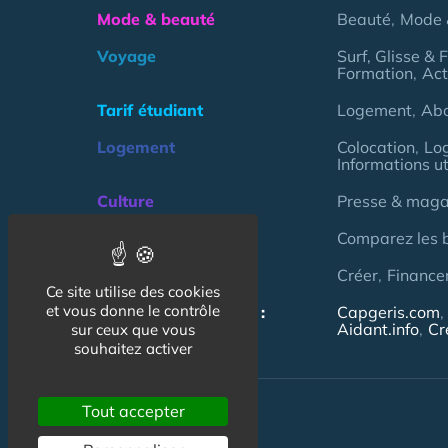
Mode & beauté
Beauté
Mode 
Voyage
Surf, Glisse & 
Formation
Act
Tarif étudiant
Logement
Ab
Logement
Colocation
Lo
Informations ut
Culture
Presse & magaz
Argent
Comparez les 
Association
Créer
Finance
Ce site utilise des cookies
et vous donne le contrôle
NOS AUTRES SITES :
Capgeris.com
Aidant.info
Cr
sur ceux que vous
souhaitez activer
Tout accepter