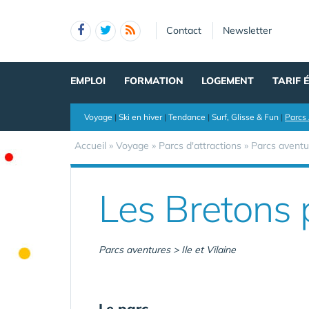
Panneau de gestion des cookies
Contact
Newsletter
EMPLOI
FORMATION
LOGEMENT
TARIF 
Voyage
|
Ski en hiver
|
Tendance
|
Surf, Glisse & Fun
|
Parcs 
Accueil
»
Voyage
»
Parcs d'attractions
»
Parcs aventu
Les Bretons 
Parcs aventures > Ile et Vilaine
Le parc