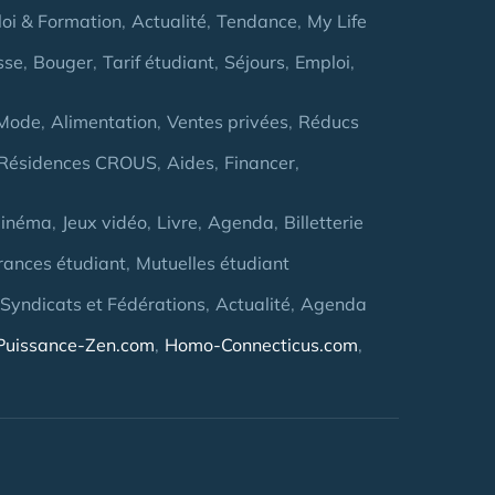
oi & Formation
Actualité
Tendance
My Life
sse
Bouger
Tarif étudiant
Séjours
Emploi
Mode
Alimentation
Ventes privées
Réducs
Résidences CROUS
Aides
Financer
inéma
Jeux vidéo
Livre
Agenda
Billetterie
rances étudiant
Mutuelles étudiant
 Syndicats et Fédérations
Actualité
Agenda
Puissance-Zen.com
Homo-Connecticus.com