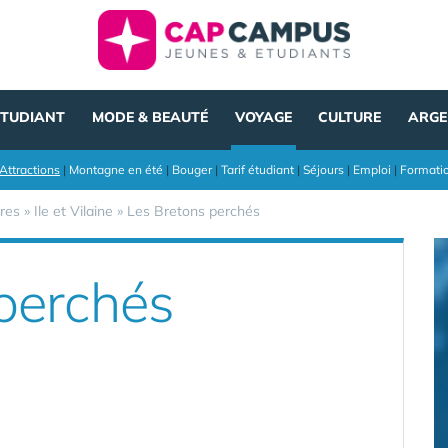
ÉTUDIANT
MODE & BEAUTÉ
VOYAGE
CULTURE
ARGE
Attractions
|
Montagne en été
|
Bouger
|
Tarif étudiant
|
Séjours
|
Emploi
|
Formati
res
»
Ile et Vilaine
»
Les Bretons perchés
perchés