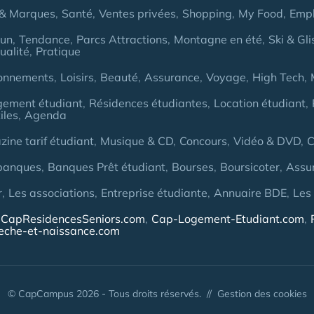
& Marques
Santé
Ventes privées
Shopping
My Food
Empl
Fun
Tendance
Parcs Attractions
Montagne en été
Ski & Gli
ualité
Pratique
onnements
Loisirs
Beauté
Assurance
Voyage
High Tech
gement étudiant
Résidences étudiantes
Location étudiant
iles
Agenda
ine tarif étudiant
Musique & CD
Concours
Vidéo & DVD
C
banques
Banques Prêt étudiant
Bourses
Boursicoter
Assu
r
Les associations
Entreprise étudiante
Annuaire BDE
Les
CapResidencesSeniors.com
Cap-Logement-Etudiant.com
eche-et-naissance.com
© CapCampus 2026 - Tous droits réservés. //
Gestion des cookies