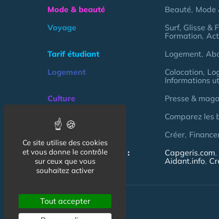
Mode & beauté
Beauté
Mode 
Voyage
Surf, Glisse & 
Formation
Act
Tarif étudiant
Logement
Ab
Logement
Colocation
Lo
Informations ut
Culture
Presse & magaz
Argent
Comparez les 
Association
Créer
Finance
Ce site utilise des cookies
et vous donne le contrôle
NOS AUTRES SITES :
Capgeris.com
Aidant.info
Cr
sur ceux que vous
souhaitez activer
Tout accepter