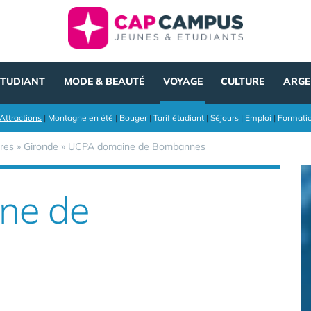
ÉTUDIANT
MODE & BEAUTÉ
VOYAGE
CULTURE
ARGE
Attractions
|
Montagne en été
|
Bouger
|
Tarif étudiant
|
Séjours
|
Emploi
|
Formati
res
»
Gironde
»
UCPA domaine de Bombannes
ne de