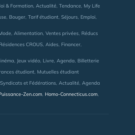
oi & Formation
Actualité
Tendance
My Life
sse
Bouger
Tarif étudiant
Séjours
Emploi
Mode
Alimentation
Ventes privées
Réducs
Résidences CROUS
Aides
Financer
inéma
Jeux vidéo
Livre
Agenda
Billetterie
rances étudiant
Mutuelles étudiant
 Syndicats et Fédérations
Actualité
Agenda
Puissance-Zen.com
Homo-Connecticus.com