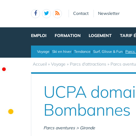
Panneau de gestion des cookies
Contact
Newsletter
EMPLOI
FORMATION
LOGEMENT
TARIF 
Voyage
|
Ski en hiver
|
Tendance
|
Surf, Glisse & Fun
|
Parcs 
Accueil
»
Voyage
»
Parcs d'attractions
»
Parcs aventu
UCPA domai
Bombannes
Parcs aventures > Gironde