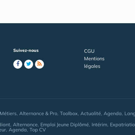
Suivez-nous
CGU
Mentions
légales
Métiers
Alternance & Pro
Toolbox
Actualité
Agenda
Lan
diant
Alternance
Emploi Jeune Diplômé
Intérim
Expatriati
eur
Agenda
Top CV