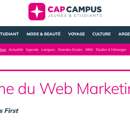
ÉTUDIANT
MODE & BEAUTÉ
VOYAGE
CULTURE
ARGE
lbox
|
Actualité
|
Agenda
|
Langues
|
Grandes Ecoles
|
MBA
|
Etudier à l'étranger
ime du Web Market
s First