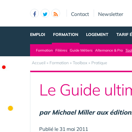
Panneau de gestion des cookies
Contact
Newsletter
EMPLOI
FORMATION
LOGEMENT
TARIF 
Formation
|
Filières
|
Guide Métiers
|
Alternance & Pro
|
Too
Accueil
»
Formation
»
Toolbox
»
Pratique
Le Guide ult
par Michael Miller aux édition
Publié le 31 mai 2011