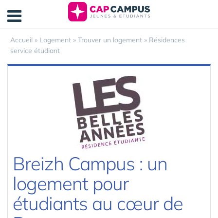
Panneau de gestion des cookies
Accueil
»
Logement
»
Trouver un logement
»
Résidences
service étudiant
Breizh Campus : un
logement pour
étudiants au cœur de