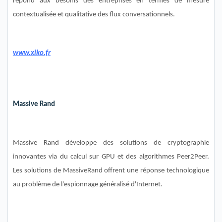
répond aux besoins des entreprises en terme
s
de mesure
contextualisée et qualitative des flux conversationnel
s
.
www.xiko.fr
Massive Rand
Massive Rand développe des solutions de cryptographie
innovantes via du calcul sur GPU et des algorithmes Peer2Peer.
Les solutions de
MassiveRand
offrent une réponse technologique
au problème de l'espionnage généralisé d'Internet.