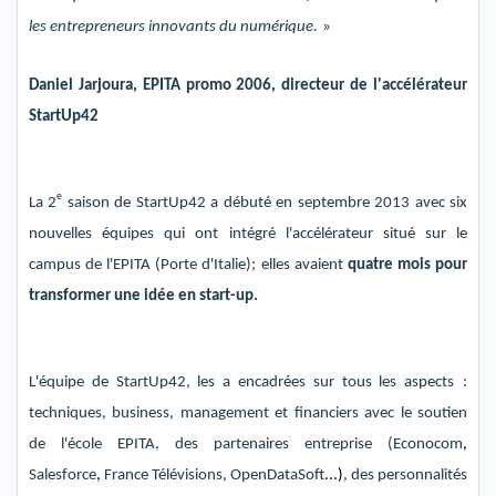
les entrepreneurs innovants
du numérique
.
»
Daniel
Jarjoura
, EPITA promo 2006, directeur de l'accélérateur
StartUp42
e
La 2
saison de StartUp42 a débuté
en septembre
2013 avec
six
nouvelles équipes
qui
ont intégré l'accélérateur situé sur le
camp
us de l'EPITA (Porte d'Italie); e
lles avaient
quatre mois pour
transformer une idée en start-up.
L'équipe de StartUp42,
les a encadrées s
ur tous les aspects
:
techniques
, business, management et financier
s
avec le soutien
de l'école EPITA, des partenaires entreprise (
Econocom
,
Salesforce
,
France Télévisions
,
OpenDataSoft
...)
, des personnalités