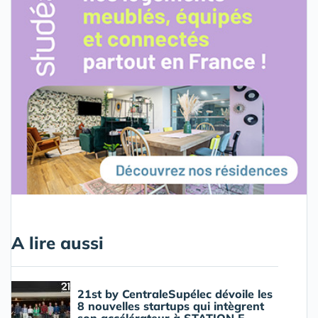
A lire aussi
21st by CentraleSupélec dévoile les
8 nouvelles startups qui intègrent
son accélérateur à STATION F