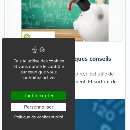
Banques Prêts
La carte bancaire : quelques conseils
Ce site utilise des cookies
pratiques
et vous donne le contrôle
sur ceux que vous
Avant de régler par carte bancaire, il est utile de
souhaitez activer
bien connaître son fonctionnement. Et surtout de
rester vigilant.
Tout accepter
Personnaliser
Banques Prêts
Politique de confidentialité