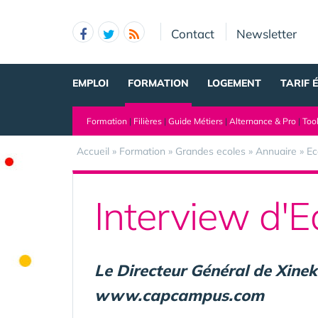
Panneau de gestion des cookies
Contact
Newsletter
EMPLOI
FORMATION
LOGEMENT
TARIF 
Formation
|
Filières
|
Guide Métiers
|
Alternance & Pro
|
Too
Accueil
»
Formation
»
Grandes ecoles
»
Annuaire
»
Ec
Interview d'E
Le Directeur Général de Xinek,
www.capcampus.com