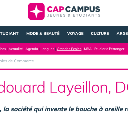
ÉTUDIANT
MODE & BEAUTÉ
VOYAGE
CULTURE
ARGE
lbox
|
Actualité
|
Agenda
|
Langues
|
Grandes Ecoles
|
MBA
|
Etudier à l'étranger
oles de Commerce
douard Layeillon, 
 la société qui invente le bouche à oreille