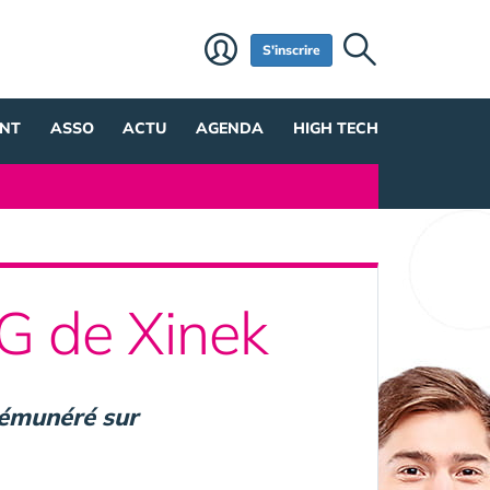
S'inscrire
NT
ASSO
ACTU
AGENDA
HIGH TECH
DG de Xinek
 rémunéré sur