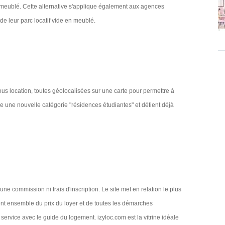
 meublé. Cette alternative s'applique également aux agences
de leur parc locatif vide en meublé.
us location, toutes géolocalisées sur une carte pour permettre à
se une nouvelle catégorie "résidences étudiantes" et détient déjà
une commission ni frais d'inscription. Le site met en relation le plus
nent ensemble du prix du loyer et de toutes les démarches
 service avec le guide du logement. izyloc.com est la vitrine idéale