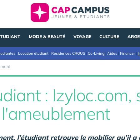
ÉTUDIANT
MODE & BEAUTÉ
VOYAGE
CULTURE
ARGE
tudiantes
|
Location étudiant
|
Résidences CROUS
|
Co-Living
|
Aides
|
Financer
|
I
ement
iant : Izyloc.com, s
 l'ameublement
t, l’étudiant retrouve le mobilier qu’il a ch