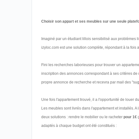
Choisir son appart et ses meubles sur une seule plate
Imaginé par un étudiant lillois sensibilisé aux problèmes l
izyloc.com est une solution complète, répondant à la fois 
Fini les recherches laborieuses pour trouver un appartement
inscription des annonces correspondant à ses critères de r
propre annonce de recherche et recevra par mail des "sug
Une fois l'appartement trouvé, il a l'opportunité de louer d
Les meubles sont livrés dans l'appartement et installés. A l
deux solutions : rendre le mobilier ou le racheter
pour 1€
adaptés à chaque budget ont été constitués :