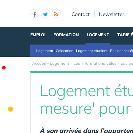
Panneau de gestion des cookies
Contact
Newsletter
EMPLOI
FORMATION
LOGEMENT
TARIF 
Logement
|
Colocation
|
Logement étudiant
|
Résidences é
Accueil
»
Logement
»
Les informations utiles
»
Equip
Logement étud
mesure' pour
À son arrivée dans l’appartemen