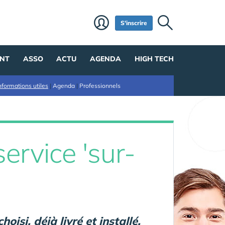
S'inscrire
NT
ASSO
ACTU
AGENDA
HIGH TECH
nformations utiles
|
Agenda
|
Professionnels
ervice 'sur-
oisi, déjà livré et installé.