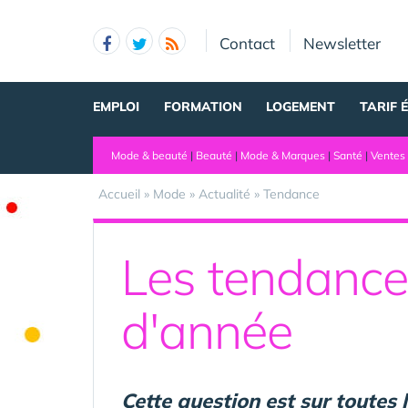
Panneau de gestion des cookies
Contact
Newsletter
EMPLOI
FORMATION
LOGEMENT
TARIF 
Mode & beauté
|
Beauté
|
Mode & Marques
|
Santé
|
Ventes 
Accueil
»
Mode
»
Actualité
»
Tendance
Les tendance
d'année
Cette question est sur toutes 