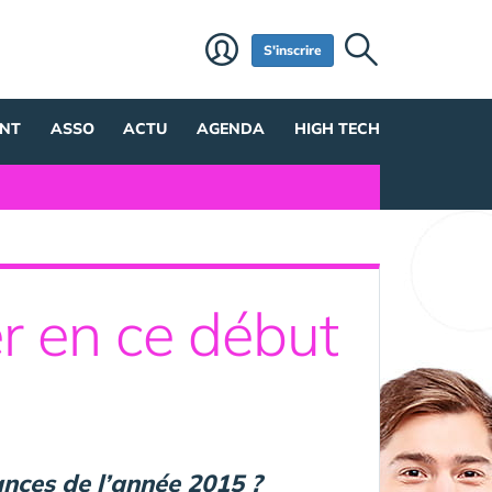
S'inscrire
NT
ASSO
ACTU
AGENDA
HIGH TECH
r en ce début
dances de l’année 2015 ?