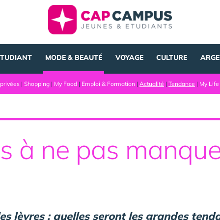
ÉTUDIANT
MODE & BEAUTÉ
VOYAGE
CULTURE
ARGE
privées
|
Shopping
|
My Food
|
Emploi & Formation
|
Actualité
|
Tendance
|
My Life
s à ne pas manque
les lèvres : quelles seront les grandes ten