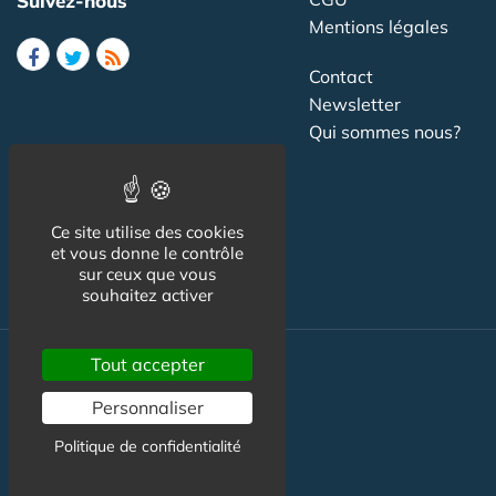
Suivez-nous
Mentions légales
Contact
Newsletter
Qui sommes nous?
Publicité
Partenariat
Ce site utilise des cookies
Study in France
et vous donne le contrôle
sur ceux que vous
souhaitez activer
Tout accepter
Formation
Personnaliser
Emploi
Politique de confidentialité
Mode & beauté