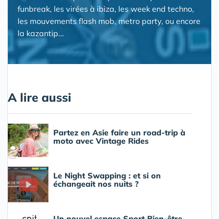
funbreak, les virées à ibiza, les week end techno,
les mouvements flash mob, metro party, ou encore
la kazantip...
A lire aussi
Partez en Asie faire un road-trip à
moto avec Vintage Rides
Le Night Swapping : et si on
échangeait nos nuits ?
Un nouvel espace Sport Bien-être