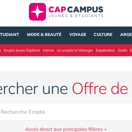
ÉTUDIANT
MODE & BEAUTÉ
VOYAGE
CULTURE
ARGE
e
|
Emploi Jeune Diplômé
|
Intérim
|
Un emploi à l'étranger
|
Expatriation
|
Outils
|
E
rcher une
Offre de
Accés direct aux principales filières +