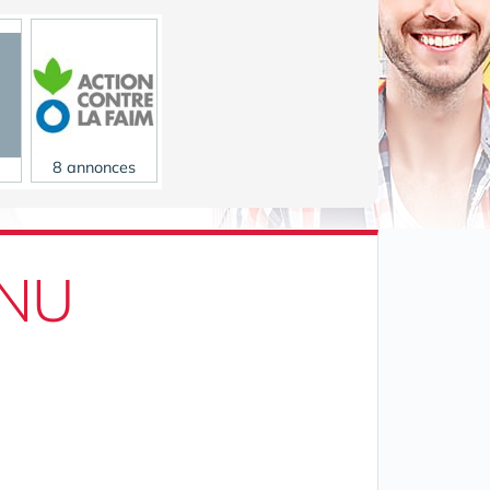
8 annonces
ONU