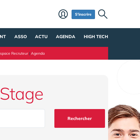
S'inscrire
NT
ASSO
ACTU
AGENDA
HIGH TECH
space Recruteur
|
Agenda
 Stage
Rechercher