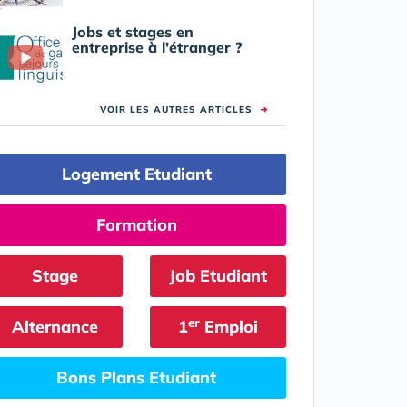
Jobs et stages en
entreprise à l'étranger ?
VOIR LES AUTRES ARTICLES
➜
Logement Etudiant
Formation
Stage
Job Etudiant
er
Alternance
1
Emploi
Bons Plans Etudiant