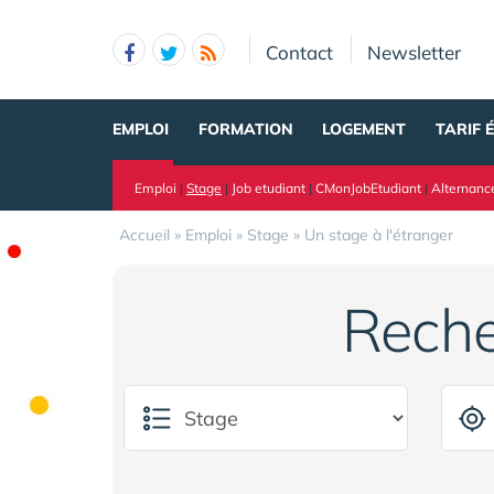
Panneau de gestion des cookies
Contact
Newsletter
EMPLOI
FORMATION
LOGEMENT
TARIF 
Emploi
|
Stage
|
Job etudiant
|
CMonJobEtudiant
|
Alternanc
Accueil
»
Emploi
»
Stage
»
Un stage à l'étranger
Reche