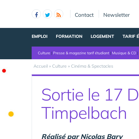
Panneau de gestion des cookies
Contact
Newsletter
EMPLOI
FORMATION
LOGEMENT
TARIF 
Culture
|
Presse & magazine tarif étudiant
|
Musique & CD
|
Accueil
»
Culture
»
Cinéma & Spectacles
Sortie le 17
Timpelbach
Réalisé par Nicolas Bary