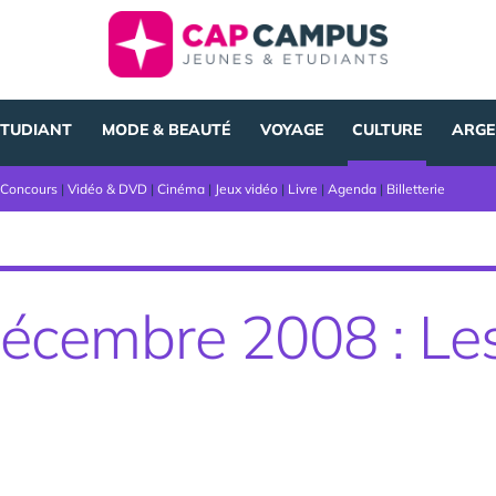
ÉTUDIANT
MODE & BEAUTÉ
VOYAGE
CULTURE
ARGE
Concours
|
Vidéo & DVD
|
Cinéma
|
Jeux vidéo
|
Livre
|
Agenda
|
Billetterie
 Décembre 2008 : Le