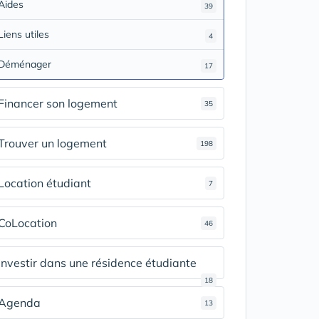
Aides
39
Liens utiles
4
Déménager
17
Financer son logement
35
Trouver un logement
198
Location étudiant
7
CoLocation
46
Investir dans une résidence étudiante
18
Agenda
13