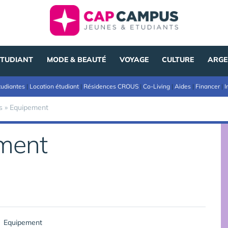
ÉTUDIANT
MODE & BEAUTÉ
VOYAGE
CULTURE
ARGE
tudiantes
|
Location étudiant
|
Résidences CROUS
|
Co-Living
|
Aides
|
Financer
|
I
s
»
Equipement
ement
Equipement