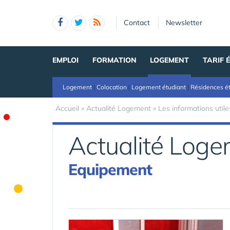
Panneau de gestion des cookies
Contact
Newsletter
EMPLOI
FORMATION
LOGEMENT
TARIF 
Logement
|
Colocation
|
Logement étudiant
|
Résidences é
Accueil
»
Actualité Logement
»
Les informations utile
Actualité Log
Equipement