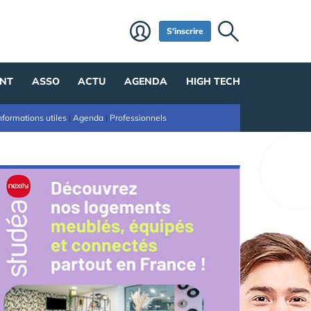
S'inscrire
NT
ASSO
ACTU
AGENDA
HIGH TECH
nformations utiles
|
Agenda
|
Professionnels