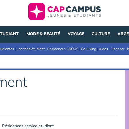
ÉTUDIANT
MODE & BEAUTÉ
VOYAGE
CULTURE
ARGE
tudiantes
|
Location étudiant
|
Résidences CROUS
|
Co-Living
|
Aides
|
Financer
|
I
ement
Résidences service étudiant