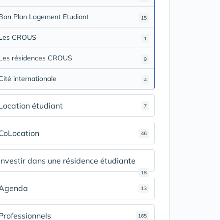
Bon Plan Logement Etudiant
15
Les CROUS
1
Les résidences CROUS
9
Cité internationale
4
Location étudiant
7
CoLocation
46
Investir dans une résidence étudiante
18
Agenda
13
Professionnels
165