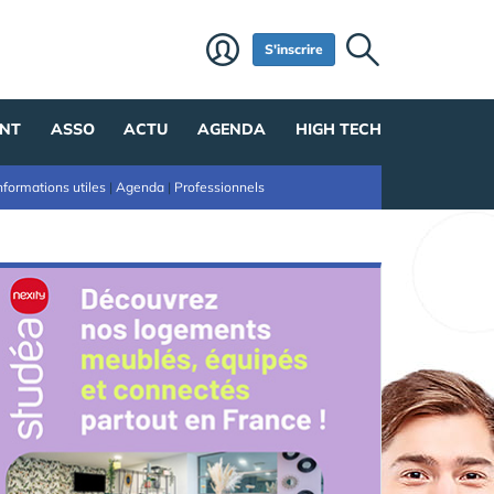
S'inscrire
NT
ASSO
ACTU
AGENDA
HIGH TECH
nformations utiles
|
Agenda
|
Professionnels