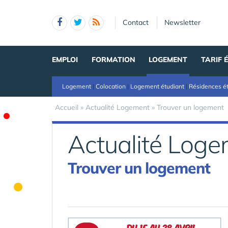
Panneau de gestion des cookies
Contact
Newsletter
EMPLOI
FORMATION
LOGEMENT
TARIF 
Logement
|
Colocation
|
Logement étudiant
|
Résidences é
Accueil
»
Actualité Logement
»
Trouver un logement
Actualité Log
Trouver un logement