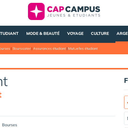
ÉTUDIANT
MODE & BEAUTÉ
VOYAGE
CULTURE
ARGE
ourses
|
Boursicoter
|
Assurances étudiant
|
Mutuelles étudiant
nt
F
t
Bourses