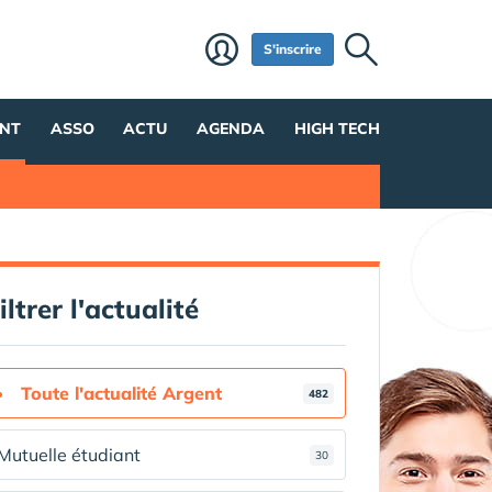
S'inscrire
NT
ASSO
ACTU
AGENDA
HIGH TECH
iltrer l'actualité
Toute l'actualité Argent
482
Mutuelle étudiant
30