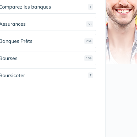
Comparez les banques
1
Assurances
53
Banques Prêts
264
Bourses
109
Boursicoter
7