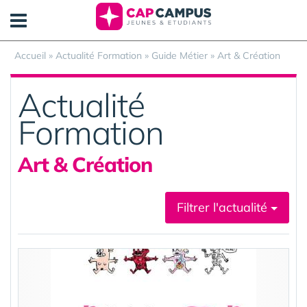
Panneau de gestion des cookies
Accueil
»
Actualité Formation
»
Guide Métier
»
Art & Création
Actualité
Formation
Art & Création
Filtrer l'actualité